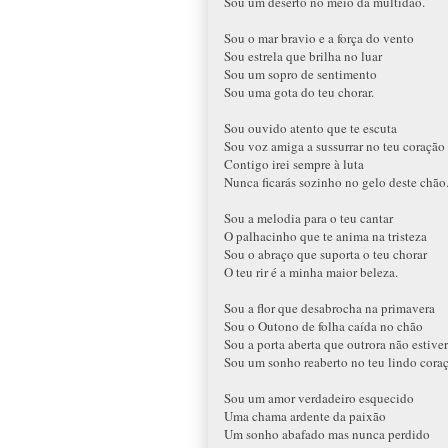
Sou um deserto no meio da multidão.
Sou o mar bravio e a força do vento
Sou estrela que brilha no luar
Sou um sopro de sentimento
Sou uma gota do teu chorar.
Sou ouvido atento que te escuta
Sou voz amiga a sussurrar no teu coração
Contigo irei sempre à luta
Nunca ficarás sozinho no gelo deste chão
Sou a melodia para o teu cantar
O palhacinho que te anima na tristeza
Sou o abraço que suporta o teu chorar
O teu rir é a minha maior beleza.
Sou a flor que desabrocha na primavera
Sou o Outono de folha caída no chão
Sou a porta aberta que outrora não estive
Sou um sonho reaberto no teu lindo cora
Sou um amor verdadeiro esquecido
Uma chama ardente da paixão
Um sonho abafado mas nunca perdido