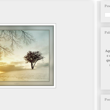
Pes
Pal
Aqu
e 
qu
Poe