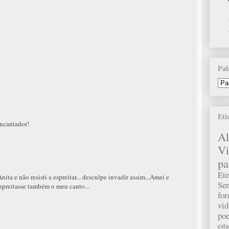
Pal
Eti
encantador!
A
Vi
pa
Ete
ta e não resisti a espreitar... desculpe invadir assim...Amei e
Sen
 espreitasse também o meu canto...
fo
vid
poe
est