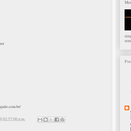
Men
sim
sem
her
Poe
cajado.com.br/
0 02:57:00 p.m.