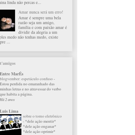
ina linda não percas e...
Amar nunca será um erro!
Amar é sempre uma bela
razão seja um amigo,
família e com paixão amar é
dividir da alegria a um
ples medo não tenhas medo, existe
pre ...
t'amigos
Entre MarÉs
blogvember: espetáculo confuso
-
Estou perdida no emaranhado das
minhas letras e no atravessar do verbo
que habita a página.
Há 2 anos
Luis Lima
sobre o torno eletrônico
-
*dele ação mentir*
*dele ação enganar*
*dele ação oprimir*