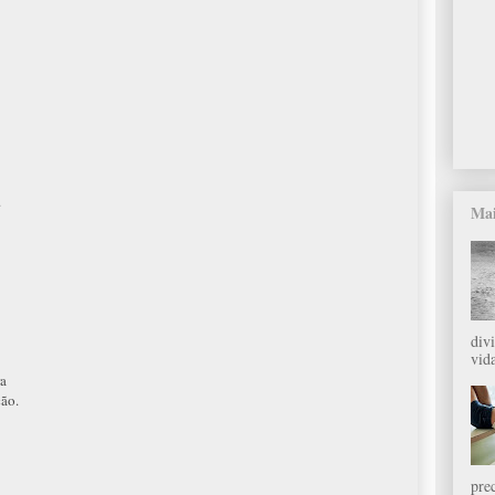
.
Mai
div
vida
ra
ção.
pre