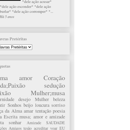
*dele ação acusar*
*dele ação esconder* *dele ação
burlar* *dele ação corromper* *...
Há 5 anos
avras Pretéritas
quetas
lma
amor
Coração
da;Paixão
sedução
ixão
Mulher;musa
rnidade
desejo
Mulher
beleza
tir
Sonhos
beijo
loucura
sorriso
rça da Alma
amar
tentação
poesia
a
Escrita
musa;
amor e amizade
ta
sonhar
Amizade
SAUDADE
ações
Amigos
tesão
acreditar
voar
EU