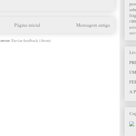
pes
sob
frág
OB
Página inicial
Mensagem antiga
pala
univ
crever:
Enviar feedback (Atom)
Liv
PR
UM
FE
A 
Cop