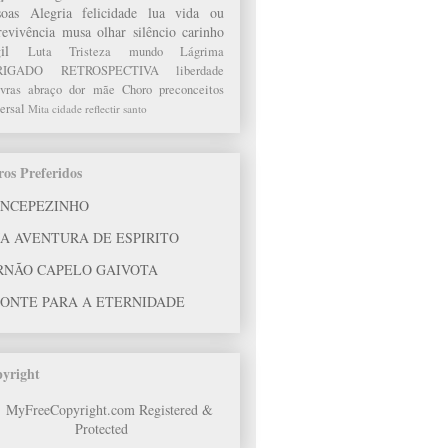
soas
Alegria
felicidade
lua
vida ou
revivência
musa
olhar
silêncio
carinho
il
Luta
Tristeza
mundo
Lágrima
RIGADO
RETROSPECTIVA
liberdade
vras
abraço
dor
mãe
Choro
preconceitos
ersal
Mita
cidade
reflectir
santo
ros Preferidos
INCEPEZINHO
A AVENTURA DE ESPIRITO
RNÃO CAPELO GAIVOTA
PONTE PARA A ETERNIDADE
yright