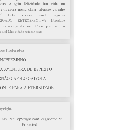
soas
Alegria
felicidade
lua
vida ou
revivência
musa
olhar
silêncio
carinho
il
Luta
Tristeza
mundo
Lágrima
RIGADO
RETROSPECTIVA
liberdade
vras
abraço
dor
mãe
Choro
preconceitos
ersal
Mita
cidade
reflectir
santo
ros Preferidos
INCEPEZINHO
A AVENTURA DE ESPIRITO
RNÃO CAPELO GAIVOTA
PONTE PARA A ETERNIDADE
yright