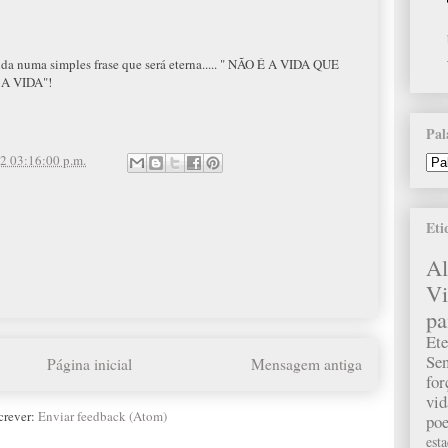
da numa simples frase que será eterna..... " NÃO É A VIDA QUE
A VIDA"!
Pal
2 03:16:00 p.m.
Eti
A
Vi
pa
Ete
Sen
Página inicial
Mensagem antiga
fo
vid
crever:
Enviar feedback (Atom)
poe
est