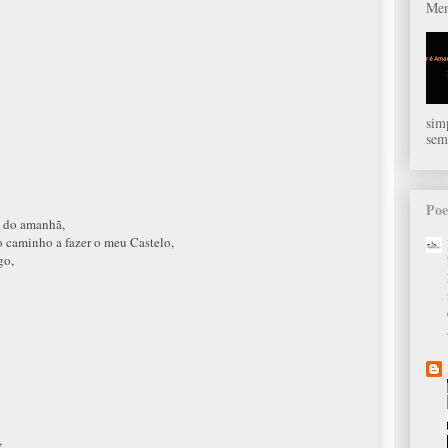
Men
sim
sem
Poe
o do amanhã,
o caminho a fazer o meu Castelo,
go,
,