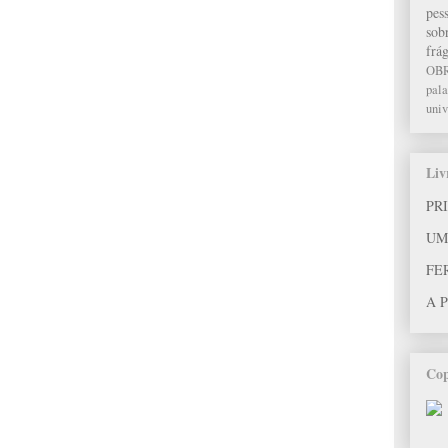
pes
sob
frág
OB
pala
univ
Liv
PR
UM
FE
A 
Cop