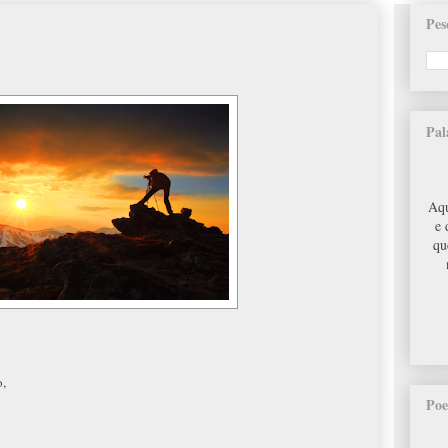
Pes
Pal
Aqu
e 
qu
o,
Poe