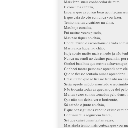
Mais forte, mais conhecedor de mim,
E com uma certeza,
Esperar que as coisas boas aconteçam sen
E que caia do céu eu nunca vou fazer.
Tenho muitas cicatrizes na alma,
Mas hoje curadas,
Fui muitas vezes pisado,
Mas não fiquei no chão,
Chorei muito e escondi-me da vida com 
Mas nunca fiquei no chão,
Hoje sorrio muito mais e medo já não tenh
Nunca me rendi ao destino para mim por 
Ganhei batalhas que outros achavam que
Conheci tantas pessoas e aprendi com ela
Que se ficasse sentado nunca aprenderia,
Cresci tanto que se ficasse fechado no cas
Seria aquele miúdo assustado e reprimido
Não trocaria todas as quedas que dei pelos
Muitas vezes somos tomados pelo denso 
Que não nos deixa ver o horizonte,
Só caindo e junto ao chão,
É que conseguimos ver que existe caminh
Continuarei a seguir em frente,
Sei que cairei umas tantas vezes,
Mas ainda tenho mais certeza que vou-me l