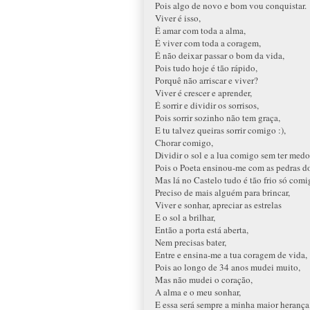
Pois algo de novo e bom vou conquistar.
Viver é isso,
É amar com toda a alma,
É viver com toda a coragem,
É não deixar passar o bom da vida,
Pois tudo hoje é tão rápido,
Porquê não arriscar e viver?
Viver é crescer e aprender,
É sorrir e dividir os sorrisos,
Pois sorrir sozinho não tem graça,
E tu talvez queiras sorrir comigo :),
Chorar comigo,
Dividir o sol e a lua comigo sem ter med
Pois o Poeta ensinou-me com as pedras d
Mas lá no Castelo tudo é tão frio só comi
Preciso de mais alguém para brincar,
Viver e sonhar, apreciar as estrelas
E o sol a brilhar,
Então a porta está aberta,
Nem precisas bater,
Entre e ensina-me a tua coragem de vida,
Pois ao longo de 34 anos mudei muito,
Mas não mudei o coração,
A alma e o meu sonhar,
E essa será sempre a minha maior herança