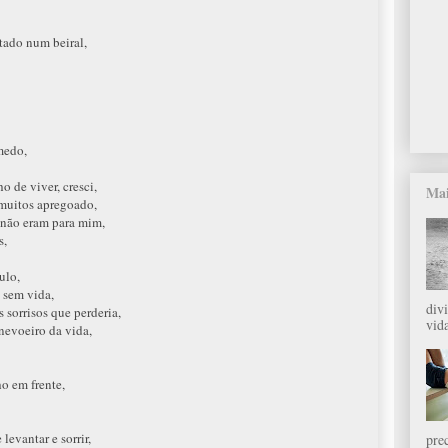
tado num beiral,
medo,
o de viver, cresci,
Mai
muitos apregoado,
 não eram para mim,
s,
ulo,
 sem vida,
div
 sorrisos que perderia,
vida
nevoeiro da vida,
o em frente,
evantar e sorrir,
pre