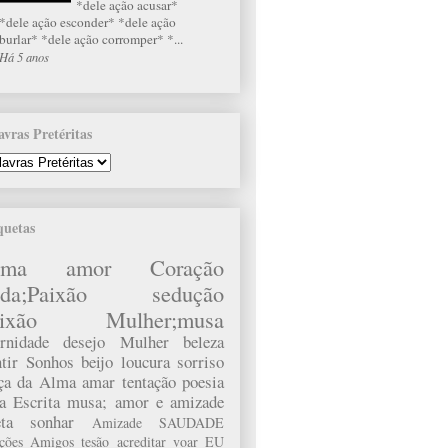
*dele ação acusar*
*dele ação esconder* *dele ação
burlar* *dele ação corromper* *...
Há 5 anos
avras Pretéritas
quetas
lma
amor
Coração
da;Paixão
sedução
ixão
Mulher;musa
rnidade
desejo
Mulher
beleza
tir
Sonhos
beijo
loucura
sorriso
rça da Alma
amar
tentação
poesia
a
Escrita
musa;
amor e amizade
ta
sonhar
Amizade
SAUDADE
ações
Amigos
tesão
acreditar
voar
EU