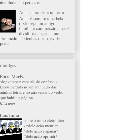
ina linda não percas e...
Amar nunca será um erro!
Amar é sempre uma bela
razão seja um amigo,
família e com paixão amar é
dividir da alegria a um
ples medo não tenhas medo, existe
pre ...
t'amigos
Entre MarÉs
blogvember: espetáculo confuso
-
Estou perdida no emaranhado das
minhas letras e no atravessar do verbo
que habita a página.
Há 2 anos
Luis Lima
sobre o torno eletrônico
-
*dele ação mentir*
*dele ação enganar*
*dele ação oprimir*