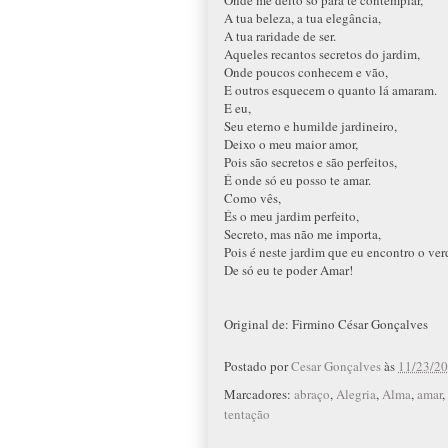
A tua beleza, a tua elegância,
A tua raridade de ser.
Aqueles recantos secretos do jardim,
Onde poucos conhecem e vão,
E outros esquecem o quanto lá amaram.
E eu,
Seu eterno e humilde jardineiro,
Deixo o meu maior amor,
Pois são secretos e são perfeitos,
É onde só eu posso te amar.
Como vês,
És o meu jardim perfeito,
Secreto, mas não me importa,
Pois é neste jardim que eu encontro o ver
De só eu te poder Amar!
Original de: Firmino César Gonçalves
Postado por
Cesar Gonçalves
às
11/23/20
Marcadores:
abraço
,
Alegria
,
Alma
,
amar
,
tentação