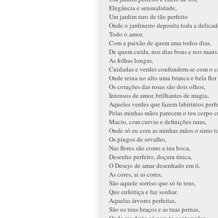
Elegância e sensualidade,
Um jardim raro de tão perfeito
Onde o jardineiro deposita toda a delicad
Todo o amor,
Com a paixão de quem ama todos dias,
De quem cuida, nos dias bons e nos maus
As folhas longas,
Cuidadas e verdes confundem-se com o c
Onde reina no alto uma branca e bela flor 
Os corações das rosas são dois olhos,
Intensos de amor, brilhantes de magia,
Aqueles verdes que fazem labirintos perfe
Pelas minhas mãos parecem o teu corpo c
Macio, com curvas e definições raras,
Onde só eu com as minhas mãos o sinto to
Os pingos de orvalho,
Nas flores são como a tua boca,
Desenho perfeito, doçura única,
O Desejo de amar desenhado em ti,
As cores, ai as cores,
São aquele sorriso que só tu tens,
Que enfeitiça e faz sonhar.
Aquelas árvores perfeitas,
São os teus braços e as tuas pernas,
Onde me deito só para te contemplar,