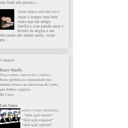
ina linda não percas e...
Amar nunca será um erro!
Amar é sempre uma bela
razão seja um amigo,
família e com paixão amar é
dividir da alegria a um
ples medo não tenhas medo, existe
pre ...
t'amigos
Entre MarÉs
blogvember: espetáculo confuso
-
Estou perdida no emaranhado das
minhas letras e no atravessar do verbo
que habita a página.
Há 2 anos
Luis Lima
sobre o torno eletrônico
-
*dele ação mentir*
*dele ação enganar*
*dele ação oprimir*