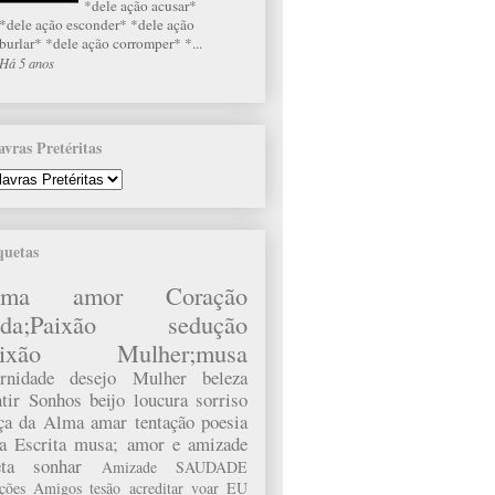
*dele ação acusar*
*dele ação esconder* *dele ação
burlar* *dele ação corromper* *...
Há 5 anos
avras Pretéritas
quetas
lma
amor
Coração
da;Paixão
sedução
ixão
Mulher;musa
rnidade
desejo
Mulher
beleza
tir
Sonhos
beijo
loucura
sorriso
rça da Alma
amar
tentação
poesia
a
Escrita
musa;
amor e amizade
ta
sonhar
Amizade
SAUDADE
ações
Amigos
tesão
acreditar
voar
EU