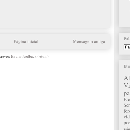
Pal
Página inicial
Mensagem antiga
crever:
Enviar feedback (Atom)
Eti
A
Vi
pa
Ete
Sen
fo
vid
poe
est