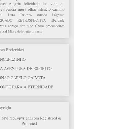
soas
Alegria
felicidade
lua
vida ou
revivência
musa
olhar
silêncio
carinho
il
Luta
Tristeza
mundo
Lágrima
RIGADO
RETROSPECTIVA
liberdade
vras
abraço
dor
mãe
Choro
preconceitos
ersal
Mita
cidade
reflectir
santo
ros Preferidos
INCEPEZINHO
A AVENTURA DE ESPIRITO
RNÃO CAPELO GAIVOTA
PONTE PARA A ETERNIDADE
yright