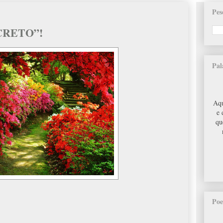
Pes
CRETO”!
Pal
Aqu
e 
qu
Poe