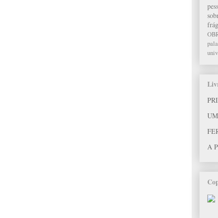
pes
sob
frág
OB
pala
univ
Liv
PR
UM
FE
A 
Cop