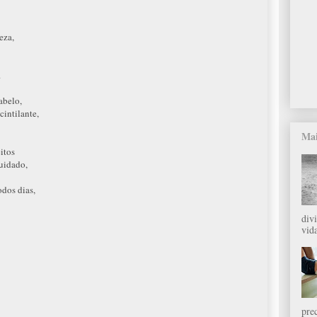
eza,
.
abelo,
cintilante,
Mai
itos
uidado,
dos dias,
div
vida
pre