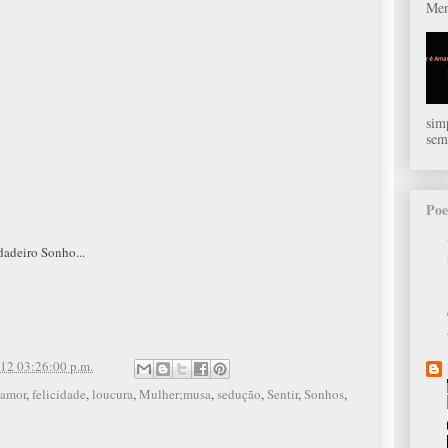
Men
sim
sem
Poe
dadeiro Sonho...
12 03:26:00 p.m.
amor
,
felicidade
,
loucura
,
Mulher;musa
,
sedução
,
Sentir
,
Sonhos
,