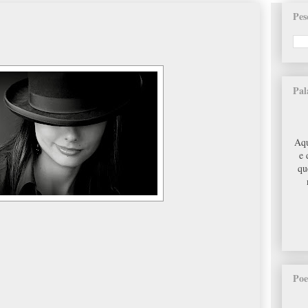
Pes
Pal
Aqu
e 
qu
Poe