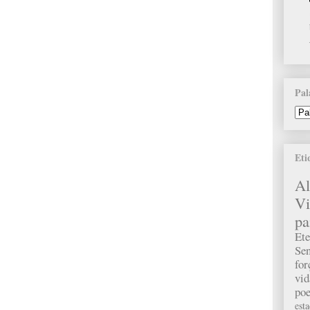
Pal
Eti
A
Vi
pa
Ete
Sen
fo
vid
poe
est