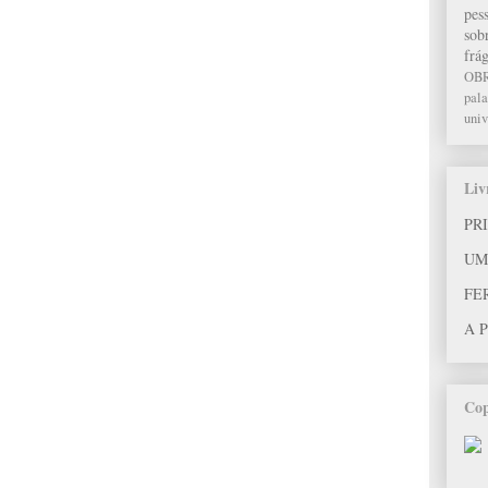
pes
sob
frág
OB
pala
univ
Liv
PR
UM
FE
A 
Cop