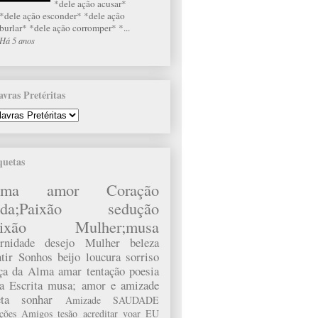
*dele ação acusar*
*dele ação esconder* *dele ação
burlar* *dele ação corromper* *...
Há 5 anos
avras Pretéritas
quetas
lma
amor
Coração
da;Paixão
sedução
ixão
Mulher;musa
rnidade
desejo
Mulher
beleza
tir
Sonhos
beijo
loucura
sorriso
rça da Alma
amar
tentação
poesia
a
Escrita
musa;
amor e amizade
ta
sonhar
Amizade
SAUDADE
ações
Amigos
tesão
acreditar
voar
EU