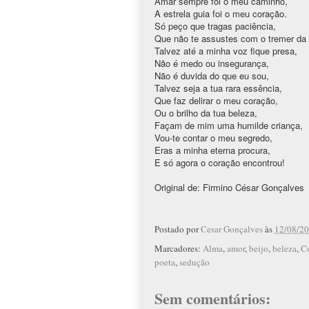
Amar sempre foi o meu caminho,
A estrela guia foi o meu coração.
Só peço que tragas paciência,
Que não te assustes com o tremer da
Talvez até a minha voz fique presa,
Não é medo ou insegurança,
Não é duvida do que eu sou,
Talvez seja a tua rara essência,
Que faz delirar o meu coração,
Ou o brilho da tua beleza,
Façam de mim uma humilde criança,
Vou-te contar o meu segredo,
Eras a minha eterna procura,
E só agora o coração encontrou!
Original de: Firmino César Gonçalves
Postado por
Cesar Gonçalves
às
12/08/20
Marcadores:
Alma
,
amor
,
beijo
,
beleza
,
C
poeta
,
sedução
Sem comentários: