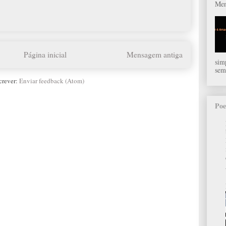
Men
Página inicial
Mensagem antiga
sim
sem
crever:
Enviar feedback (Atom)
Poe