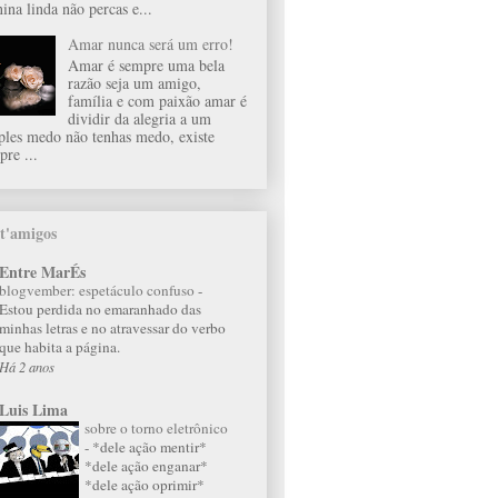
ina linda não percas e...
Amar nunca será um erro!
Amar é sempre uma bela
razão seja um amigo,
família e com paixão amar é
dividir da alegria a um
ples medo não tenhas medo, existe
pre ...
t'amigos
Entre MarÉs
blogvember: espetáculo confuso
-
Estou perdida no emaranhado das
minhas letras e no atravessar do verbo
que habita a página.
Há 2 anos
Luis Lima
sobre o torno eletrônico
-
*dele ação mentir*
*dele ação enganar*
*dele ação oprimir*