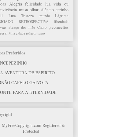
soas
Alegria
felicidade
lua
vida ou
revivência
musa
olhar
silêncio
carinho
il
Luta
Tristeza
mundo
Lágrima
RIGADO
RETROSPECTIVA
liberdade
vras
abraço
dor
mãe
Choro
preconceitos
ersal
Mita
cidade
reflectir
santo
ros Preferidos
INCEPEZINHO
A AVENTURA DE ESPIRITO
RNÃO CAPELO GAIVOTA
PONTE PARA A ETERNIDADE
yright