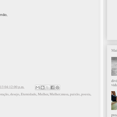
 mão,
Mai
div
vida
13 04:12:00 p.m.
oração
,
desejo
,
Eternidade
,
Mulher
,
Mulher;musa
,
paixão
,
poesia
,
pre