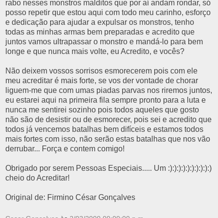
rabo nesses monstros malditos que por aí andam rondar, só
posso repetir que estou aqui com todo meu carinho, esforço
e dedicação para ajudar a expulsar os monstros, tenho
todas as minhas armas bem preparadas e acredito que
juntos vamos ultrapassar o monstro e mandá-lo para bem
longe e que nunca mais volte, eu Acredito, e vocês?
Não deixem vossos sorrisos esmorecerem pois com ele
meu acreditar é mais forte, se vos der vontade de chorar
liguem-me que com umas piadas parvas nos riremos juntos,
eu estarei aqui na primeira fila sempre pronto para a luta e
nunca me sentirei sozinho pois todos aqueles que gosto
não são de desistir ou de esmorecer, pois sei e acredito que
todos já vencemos batalhas bem difíceis e estamos todos
mais fortes com isso, não serão estas batalhas que nos vão
derrubar... Força e contem comigo!
Obrigado por serem Pessoas Especiais..... Um :):):):):):):):):):)
cheio do Acreditar!
Original de: Firmino César Gonçalves