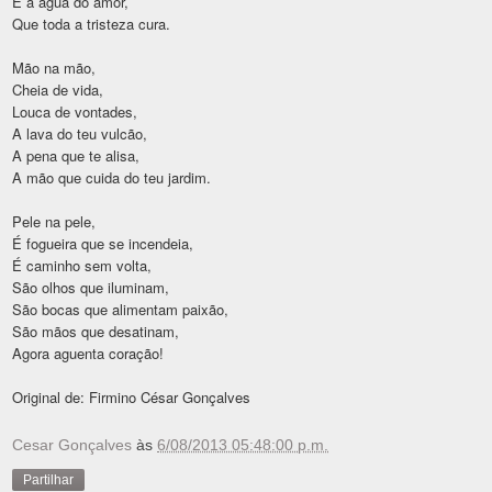
É a agua do amor,
Que toda a tristeza cura.
Mão na mão,
Cheia de vida,
Louca de vontades,
A lava do teu vulcão,
A pena que te alisa,
A mão que cuida do teu jardim.
Pele na pele,
É fogueira que se incendeia,
É caminho sem volta,
São olhos que iluminam,
São bocas que alimentam paixão,
São mãos que desatinam,
Agora aguenta coração!
Original de: Firmino César Gonçalves
Cesar Gonçalves
às
6/08/2013 05:48:00 p.m.
Partilhar