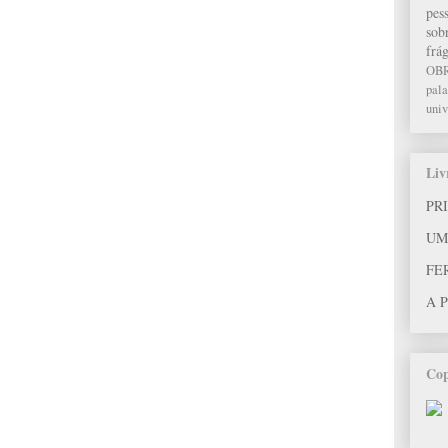
pes
sob
frág
OB
pala
univ
Liv
PR
UM
FE
A 
Cop