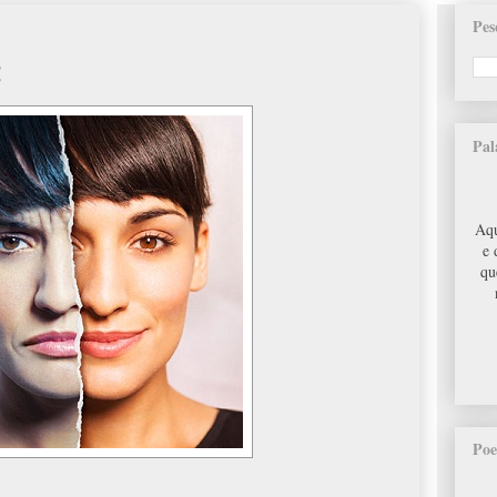
Pes
!
Pal
Aqu
e 
qu
Poe