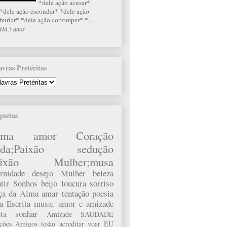
*dele ação acusar*
*dele ação esconder* *dele ação
burlar* *dele ação corromper* *...
Há 5 anos
avras Pretéritas
quetas
lma
amor
Coração
da;Paixão
sedução
ixão
Mulher;musa
rnidade
desejo
Mulher
beleza
tir
Sonhos
beijo
loucura
sorriso
rça da Alma
amar
tentação
poesia
a
Escrita
musa;
amor e amizade
ta
sonhar
Amizade
SAUDADE
ações
Amigos
tesão
acreditar
voar
EU