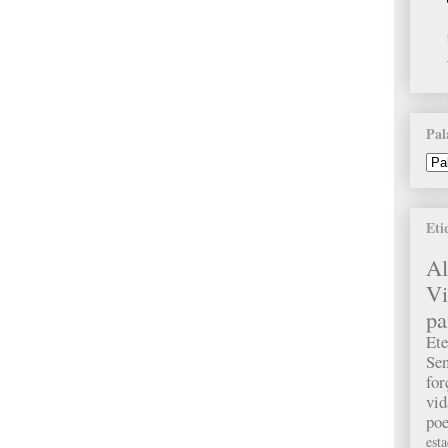
Pal
Eti
A
Vi
pa
Ete
Sen
fo
vid
poe
est