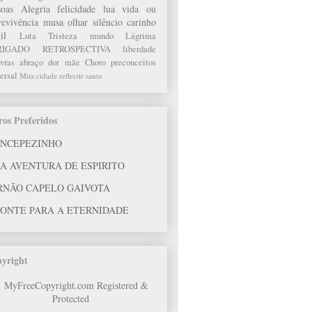
soas
Alegria
felicidade
lua
vida ou
revivência
musa
olhar
silêncio
carinho
il
Luta
Tristeza
mundo
Lágrima
RIGADO
RETROSPECTIVA
liberdade
vras
abraço
dor
mãe
Choro
preconceitos
ersal
Mita
cidade
reflectir
santo
ros Preferidos
INCEPEZINHO
A AVENTURA DE ESPIRITO
RNÃO CAPELO GAIVOTA
PONTE PARA A ETERNIDADE
yright