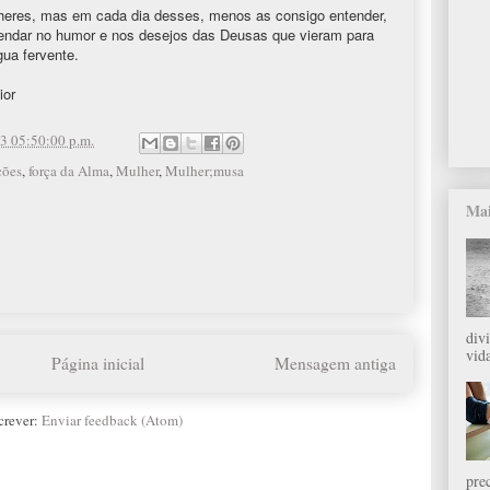
eres, mas em cada dia desses, menos as consigo entender,
endar no humor e nos desejos das Deusas que vieram para
ua fervente.
ior
3 05:50:00 p.m.
ções
,
força da Alma
,
Mulher
,
Mulher;musa
Mai
div
vida
Página inicial
Mensagem antiga
crever:
Enviar feedback (Atom)
pre