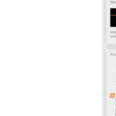
Men
sim
sem
Poe