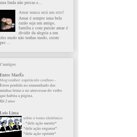
ina linda não percas e...
Amar nunca será um erro!
Amar é sempre uma bela
razão seja um amigo,
família e com paixão amar é
dividir da alegria a um
ples medo não tenhas medo, existe
pre ...
t'amigos
Entre MarÉs
blogvember: espetáculo confuso
-
Estou perdida no emaranhado das
minhas letras e no atravessar do verbo
que habita a página.
Há 2 anos
Luis Lima
sobre o torno eletrônico
-
*dele ação mentir*
*dele ação enganar*
*dele ação oprimir*